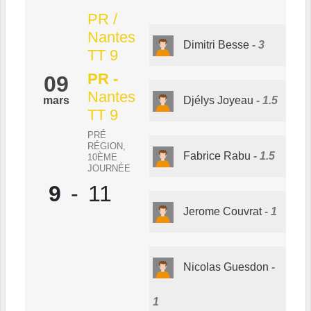
PR /
Nantes
Dimitri Besse
3
TT 9
PR
-
09
Nantes
mars
Djélys Joyeau
1.5
TT 9
PRÉ
RÉGION,
Fabrice Rabu
1.5
10ÈME
JOURNÉE
9
-
11
Jerome Couvrat
1
Nicolas Guesdon
1