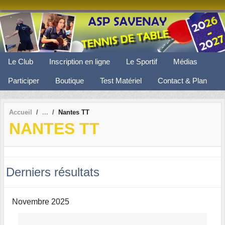
Panneau de gestion des cookies
Le Club
Inscription en ligne
Le Sportif
Médias
Participer
Boutique
Test Matériel
Contact & Plan
Accueil
Nantes TT
NANTES TT
Derniers résultats
Novembre 2025