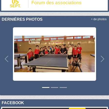
05
Forum des associations
SEPT.
DERNIÈRES PHOTOS
+ de photos
Précedent
Sui
FACEBOOK