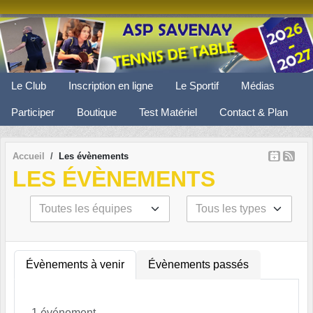
Panneau de gestion des cookies
Le Club
Inscription en ligne
Le Sportif
Médias
Participer
Boutique
Test Matériel
Contact & Plan
Accueil
Les évènements
LES ÉVÈNEMENTS
Évènements à venir
Évènements passés
1 événement