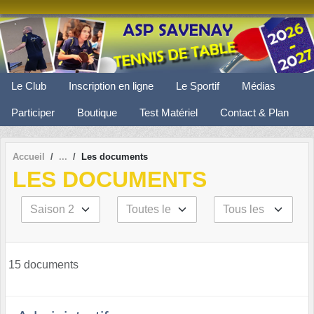
Panneau de gestion des cookies
Le Club
Inscription en ligne
Le Sportif
Médias
Participer
Boutique
Test Matériel
Contact & Plan
Accueil
Les documents
LES DOCUMENTS
15 documents