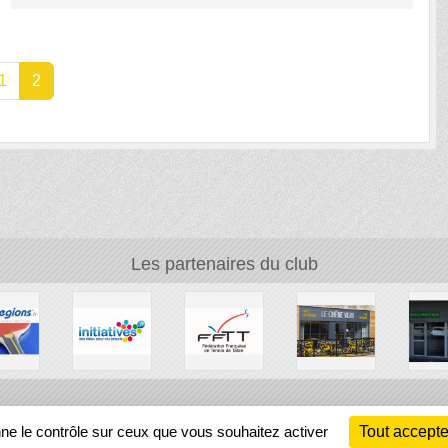
1
2
Les partenaires du club
Ch
nne le contrôle sur ceux que vous souhaitez activer
Tout accepte
Information