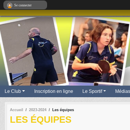
Panneau de gestion des cookies
Se connecter
Le Club
Inscription en ligne
Le Sportif
Média
Accueil
2023-2024
Les équipes
LES ÉQUIPES