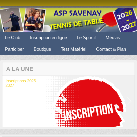
Panneau de gestion des cookies
Le Club
Inscription en ligne
Le Sportif
Médias
Participer
Boutique
Test Matériel
Contact & Plan
A LA UNE
Inscriptions 2026-
2027
Previous
Next