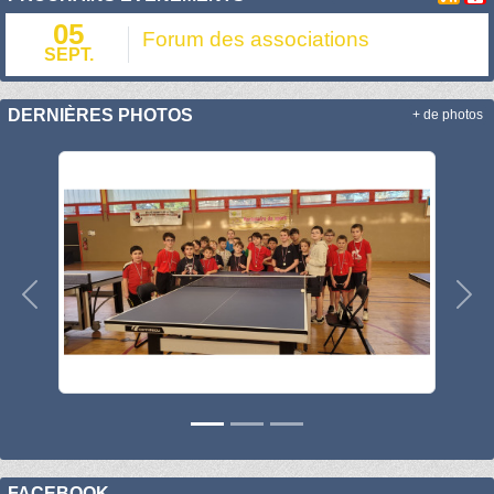
05
Forum des associations
SEPT.
DERNIÈRES PHOTOS
+ de photos
Précedent
Sui
FACEBOOK