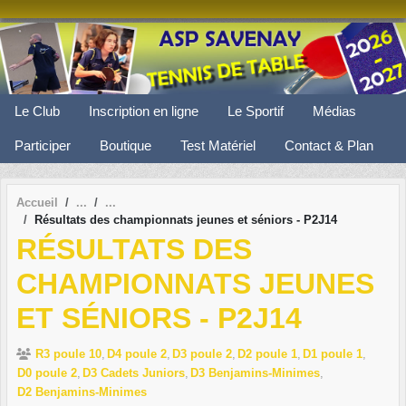
Panneau de gestion des cookies
Le Club
Inscription en ligne
Le Sportif
Médias
Participer
Boutique
Test Matériel
Contact & Plan
Accueil
Résultats des championnats jeunes et séniors - P2J14
RÉSULTATS DES
CHAMPIONNATS JEUNES
ET SÉNIORS - P2J14
R3 poule 10
D4 poule 2
D3 poule 2
D2 poule 1
D1 poule 1
D0 poule 2
D3 Cadets Juniors
D3 Benjamins-Minimes
D2 Benjamins-Minimes