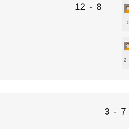
12
-
8
1
2
3
-
7