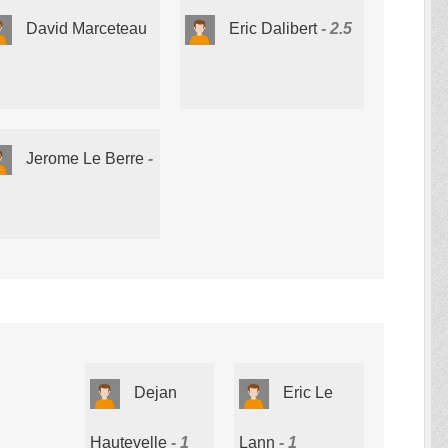
David Marceteau
Eric Dalibert
2.5
Jerome Le Berre
Dejan
Eric Le
Hautevelle
1
Lann
1