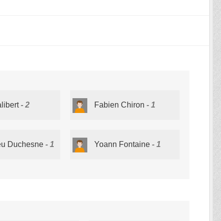
libert
2
Fabien Chiron
1
eu Duchesne
1
Yoann Fontaine
1