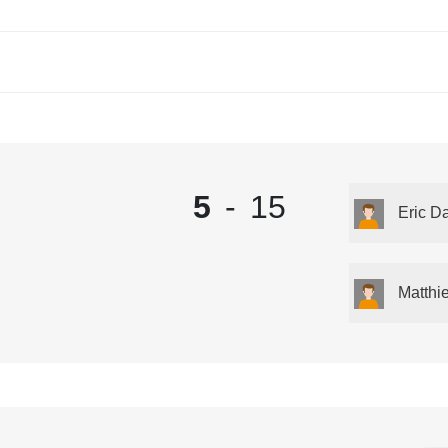
5
-
15
Eric Da
Matthi