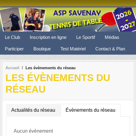
Panneau de gestion des cookies
Le Club
Inscription en ligne
Le Sportif
Médias
Participer
Boutique
Test Matériel
Contact & Plan
Accueil
Les évènements du réseau
LES ÉVÈNEMENTS DU
RÉSEAU
Actualités du réseau
Évènements du réseau
Aucun évènement