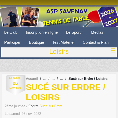
Panneau de gestion des cookies
Le Club
Inscription en ligne
Le Sportif
Médias
Participer
Boutique
Test Matériel
Contact & Plan
Loisirs
Le
samedi
Accueil
Sucé sur Erdre / Loisirs
26
SUCÉ SUR ERDRE /
NOV.
2022
LOISIRS
2ème journée
/ Contre
Sucé sur Erdre
Le
samedi
26
nov.
2022