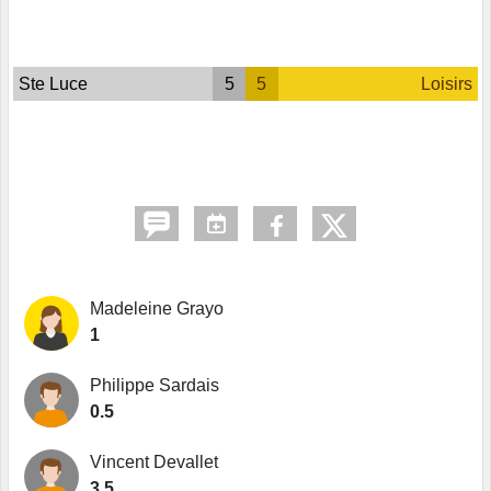
Ste Luce
5
5
Loisirs
Madeleine Grayo
1
Philippe Sardais
0.5
Vincent Devallet
3.5