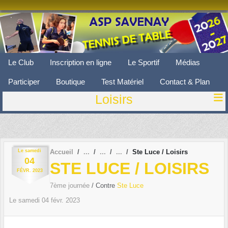
Panneau de gestion des cookies
Le Club
Inscription en ligne
Le Sportif
Médias
Participer
Boutique
Test Matériel
Contact & Plan
Loisirs
Le
samedi
Accueil
Ste Luce / Loisirs
04
STE LUCE / LOISIRS
FÉVR.
2023
7ème journée
/ Contre
Ste Luce
Le
samedi
04
févr.
2023