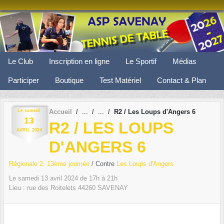
Panneau de gestion des cookies
Le Club
Inscription en ligne
Le Sportif
Médias
Participer
Boutique
Test Matériel
Contact & Plan
Le
samedi
Accueil
R2 / Les Loups d'Angers 6
13
R2 / LES LOUPS
AVRIL
2024
D'ANGERS 6
Régionale 2, 13ème journée
/ Contre
Les Loups d'Angers
Le
samedi
13
avril
2024
de 17h à 21h
Lieu :
rue des Roitelets
44260
SAVENAY