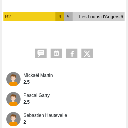
R2
9
5
Les Loups d'Angers 6
Mickaël Martin
2.5
Pascal Garry
2.5
Sebastien Hautevelle
2