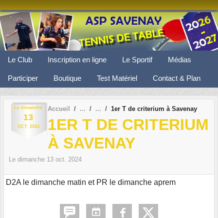
Panneau de gestion des cookies
Le Club
Inscription en ligne
Le Sportif
Médias
Participer
Boutique
Test Matériel
Contact & Plan
Le
dimanche
Accueil
1er T de criterium à Savenay
13
1ER T DE CRITERIUM
OCT.
2024
À SAVENAY
Le
dimanche
13
oct.
2024
D2A le dimanche matin et PR le dimanche aprem