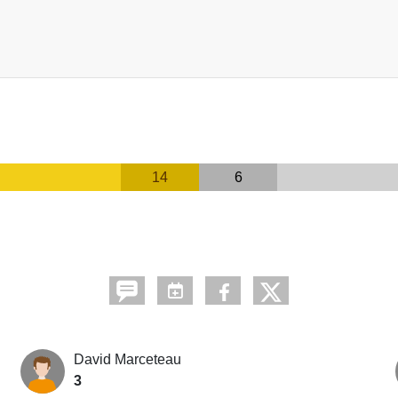
14
6
David Marceteau
3