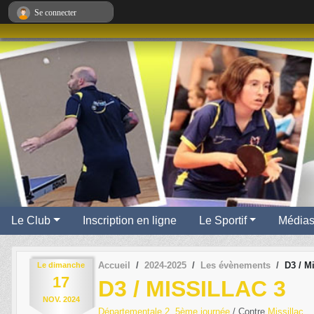
Panneau de gestion des cookies
Se connecter
Le Club
Inscription en ligne
Le Sportif
Média
Accueil
2024-2025
Les évènements
D3 / Mi
Le
dimanche
17
D3 / MISSILLAC 3
NOV.
2024
Départementale 2, 5ème journée
/ Contre
Missillac