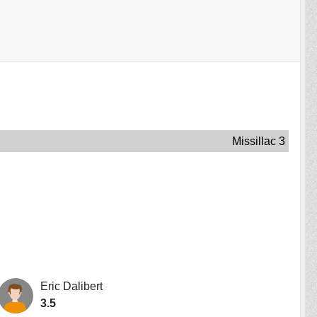
Missillac 3
Eric Dalibert
3.5