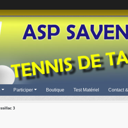
s
Participer
Boutique
Test Matériel
Contact &
ssillac 3