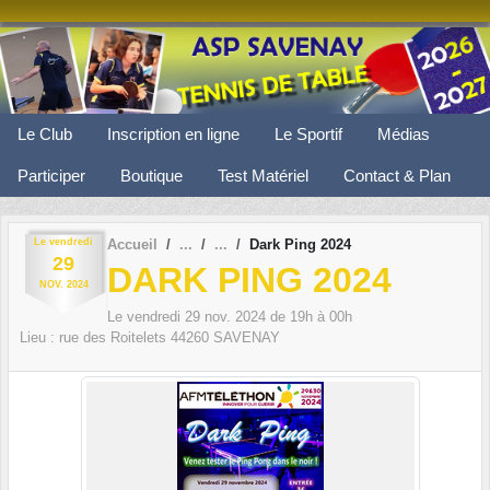
Panneau de gestion des cookies
Le Club
Inscription en ligne
Le Sportif
Médias
Participer
Boutique
Test Matériel
Contact & Plan
Le
vendredi
Accueil
Dark Ping 2024
29
DARK PING 2024
NOV.
2024
Le
vendredi
29
nov.
2024
de 19h à 00h
Lieu :
rue des Roitelets
44260
SAVENAY