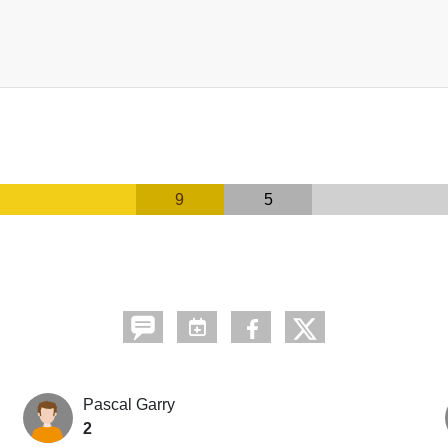
9
5
Pascal Garry
2