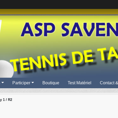
s
Participer
Boutique
Test Matériel
Contact &
y 1 / R2