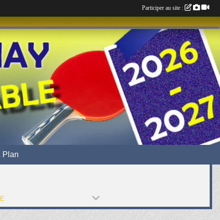
Participer au site :
 Plan
PE