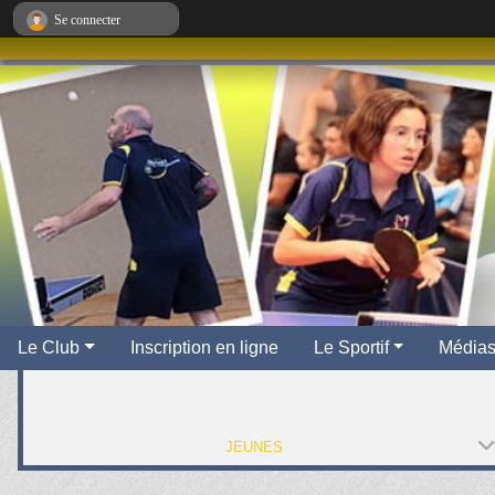
Panneau de gestion des cookies
Se connecter
Le Club
Inscription en ligne
Le Sportif
Média
JEUNES