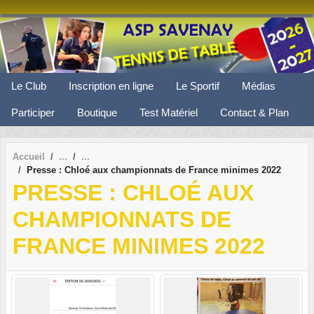
Panneau de gestion des cookies
Le Club
Inscription en ligne
Le Sportif
Médias
Participer
Boutique
Test Matériel
Contact & Plan
Accueil
Presse : Chloé aux championnats de France minimes 2022
PRESSE : CHLOÉ AUX
CHAMPIONNATS DE
FRANCE MINIMES 2022