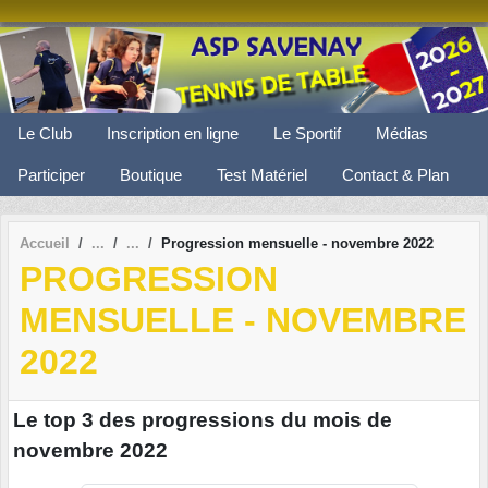
Panneau de gestion des cookies
Le Club
Inscription en ligne
Le Sportif
Médias
Participer
Boutique
Test Matériel
Contact & Plan
Accueil
Progression mensuelle - novembre 2022
PROGRESSION
MENSUELLE - NOVEMBRE
2022
Le top 3 des progressions du mois de
novembre 2022