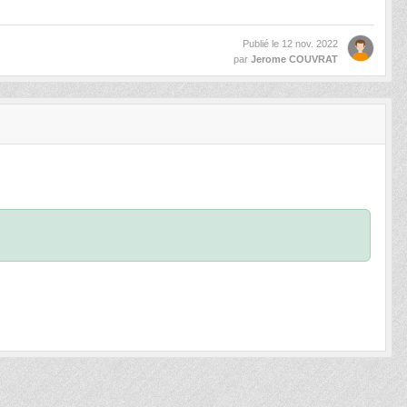
Publié le
12 nov. 2022
par
Jerome COUVRAT