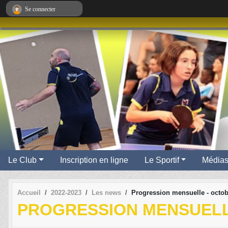
Panneau de gestion des cookies
Se connecter
Le Club
Inscription en ligne
Le Sportif
Média
Accueil
2022-2023
Les news
Progression mensuelle - octob
PROGRESSION MENSUELL