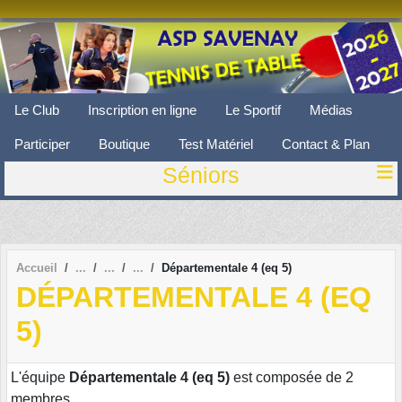
Panneau de gestion des cookies
Le Club
Inscription en ligne
Le Sportif
Médias
Participer
Boutique
Test Matériel
Contact & Plan
Séniors
Accueil
Départementale 4 (eq 5)
DÉPARTEMENTALE 4 (EQ
5)
L'équipe
Départementale 4 (eq 5)
est composée de 2
membres.