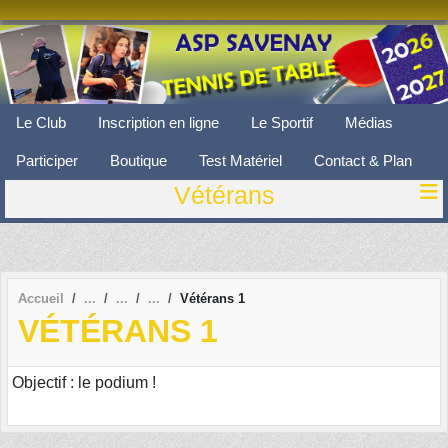
Panneau de gestion des cookies
Le Club
Inscription en ligne
Le Sportif
Médias
Participer
Boutique
Test Matériel
Contact & Plan
Vétérans
Accueil
Vétérans 1
VÉTÉRANS 1
Objectif : le podium !