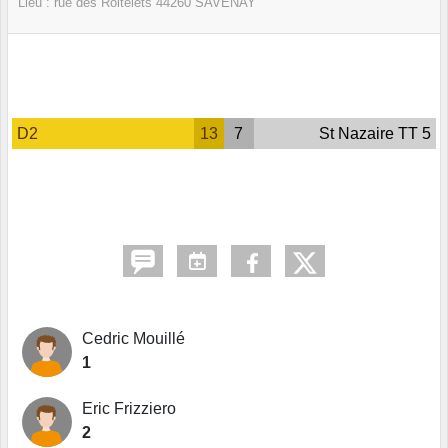
Lieu :
rue des Roitelets
44260
SAVENAY
D2
13
7
St Nazaire TT 5
Cedric Mouillé
1
Eric Frizziero
2