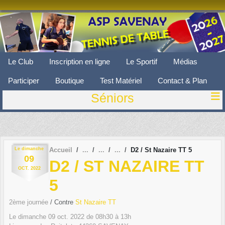
Panneau de gestion des cookies
Le Club
Inscription en ligne
Le Sportif
Médias
Participer
Boutique
Test Matériel
Contact & Plan
Séniors
Le
dimanche
Accueil
D2 / St Nazaire TT 5
09
D2 / ST NAZAIRE TT
OCT.
2022
5
2ème journée
/ Contre
St Nazaire TT
Le
dimanche
09
oct.
2022
de 08h30 à 13h