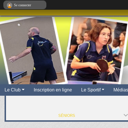
Panneau de gestion des cookies
Se connecter
Le Club
Inscription en ligne
Le Sportif
Média
SÉNIORS