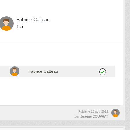
Fabrice Catteau
1.5
Fabrice Catteau
Publié le
10 oct. 2022
par
Jerome COUVRAT