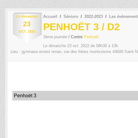
Accueil
Séniors
2022-2023
Les évènement
Le
dimanche
23
PENHOËT 3 / D2
OCT.
2022
3ème journée
/ Contre
Penhoët
Le
dimanche
23
oct.
2022
de 08h30 à 13h
Lieu :
gymnase ernest renan, rue des frères montvoisins
44600
Saint N
Penhoët 3