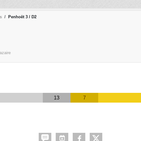
s
Penhoët 3 / D2
azaire
13
7