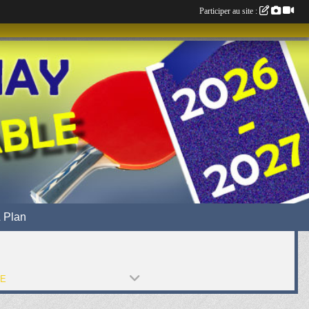
Participer au site :
 Plan
PE