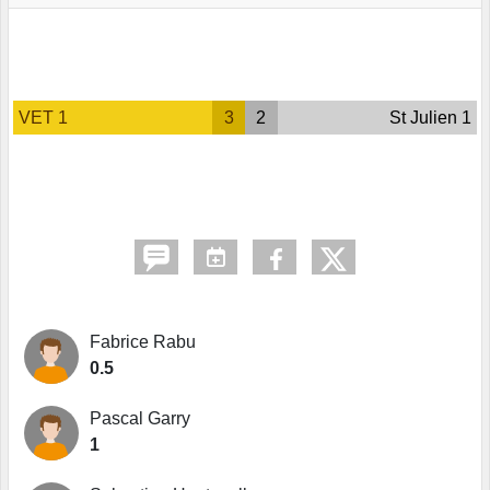
VET 1
3
2
St Julien 1
Fabrice Rabu
0.5
Pascal Garry
1