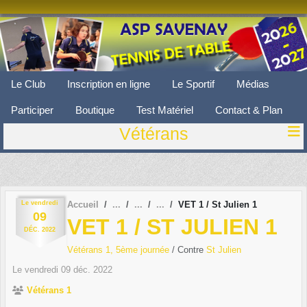
Panneau de gestion des cookies
Le Club
Inscription en ligne
Le Sportif
Médias
Participer
Boutique
Test Matériel
Contact & Plan
Vétérans
Le
vendredi
Accueil
VET 1 / St Julien 1
09
VET 1 / ST JULIEN 1
DÉC.
2022
Vétérans 1, 5ème journée
/ Contre
St Julien
Le
vendredi
09
déc.
2022
Vétérans 1