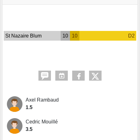
St Nazaire Blum
10
10
D2
Axel Rambaud
1.5
Cedric Mouillé
3.5