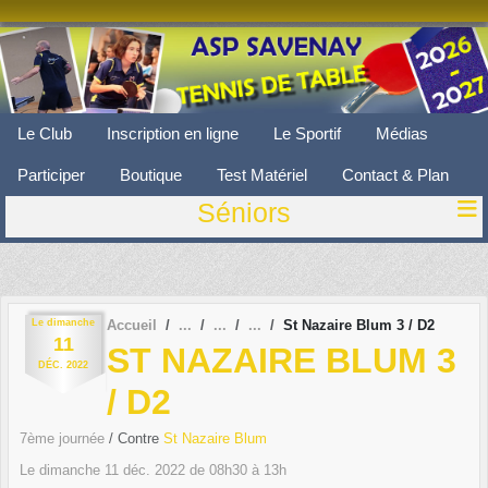
Panneau de gestion des cookies
Le Club
Inscription en ligne
Le Sportif
Médias
Participer
Boutique
Test Matériel
Contact & Plan
Séniors
Le
dimanche
Accueil
St Nazaire Blum 3 / D2
11
ST NAZAIRE BLUM 3
DÉC.
2022
/ D2
7ème journée
/ Contre
St Nazaire Blum
Le
dimanche
11
déc.
2022
de 08h30 à 13h