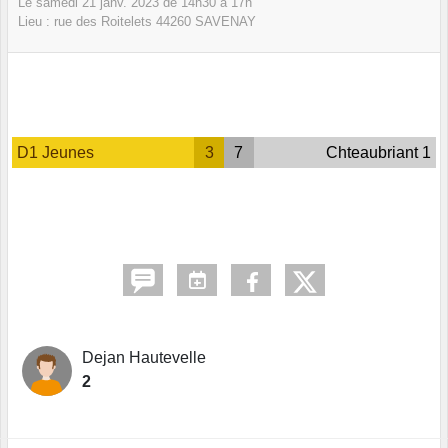
Le
samedi
21
janv.
2023
de 14h30 à 17h
Lieu :
rue des Roitelets
44260
SAVENAY
D1 Jeunes
3
7
Chteaubriant 1
Dejan Hautevelle
2