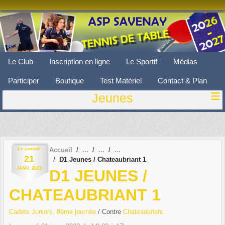
Panneau de gestion des cookies
Le Club
Inscription en ligne
Le Sportif
Médias
Participer
Boutique
Test Matériel
Contact & Plan
Jeunes
Le
samedi
Accueil
21
D1 Jeunes / Chateaubriant 1
JANV.
2023
D1 JEUNES /
CHATEAUBRIANT 1
Cadets Juniors, 8ème journée
/ Contre
Chateaubriant