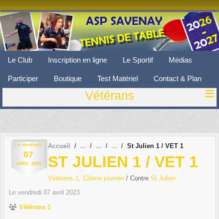
Panneau de gestion des cookies
Le Club
Inscription en ligne
Le Sportif
Médias
Participer
Boutique
Test Matériel
Contact & Plan
Vétérans
Le
vendredi
Accueil
St Julien 1 / VET 1
07
ST JULIEN 1 / VET 1
AVRIL
2023
Vétérans 1, 12ème journée
/ Contre
St Julien
Le
vendredi
07
avril
2023
Vétérans 1