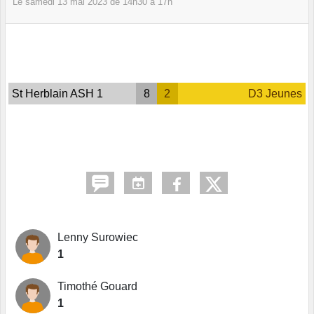
Le
samedi
13
mai
2023
de 14h30 à 17h
St Herblain ASH 1
8
2
D3 Jeunes
Lenny Surowiec
1
Timothé Gouard
1