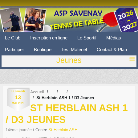
Panneau de gestion des cookies
Le Club
Inscription en ligne
Le Sportif
Médias
Participer
Boutique
Test Matériel
Contact & Plan
Jeunes
Le
samedi
Accueil
13
St Herblain ASH 1 / D3 Jeunes
MAI
2023
ST HERBLAIN ASH 1
/ D3 JEUNES
14ème journée
/ Contre
St Herblain ASH