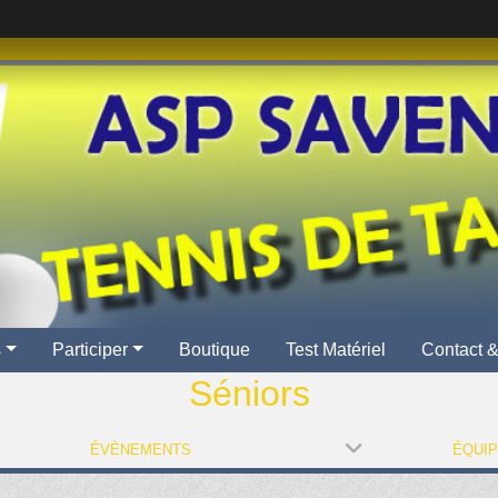
s
Participer
Boutique
Test Matériel
Contact &
Séniors
ÉVÈNEMENTS
ÉQUI