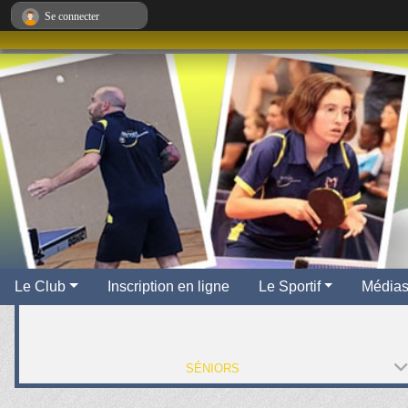
Panneau de gestion des cookies
Se connecter
Le Club
Inscription en ligne
Le Sportif
Média
SÉNIORS