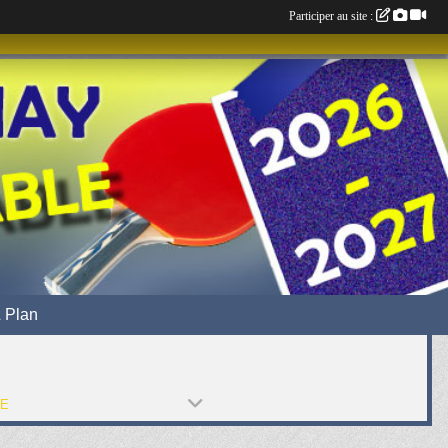
Participer au site :
 Plan
PE