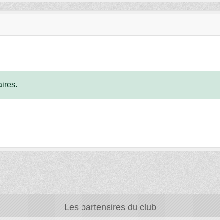
ires.
Les partenaires du club