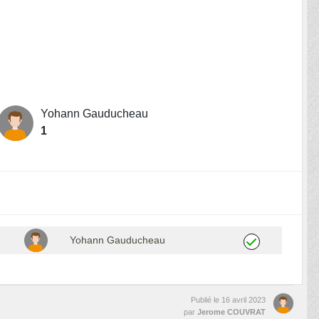
Yohann Gauducheau
1
Yohann Gauducheau
Publié le
16 avril 2023
par
Jerome COUVRAT