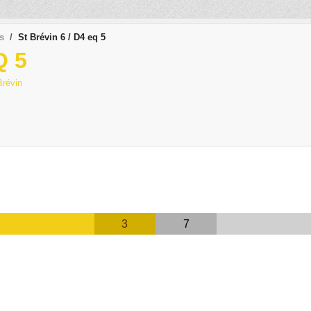
s
St Brévin 6 / D4 eq 5
Q 5
Brévin
3
7