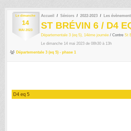
Accueil
Séniors
2022-2023
Les évènement
Le
dimanche
14
ST BRÉVIN 6 / D4 E
MAI
2023
Départementale 3 (eq 5), 14ème journée
/ Contre
St 
Le
dimanche
14
mai
2023
de 08h30 à 13h
Départementale 3 (eq 5) - phase 1
D4 eq 5