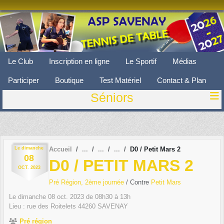
Panneau de gestion des cookies
Le Club
Inscription en ligne
Le Sportif
Médias
Participer
Boutique
Test Matériel
Contact & Plan
Séniors
Le
dimanche
Accueil
D0 / Petit Mars 2
08
D0 / PETIT MARS 2
OCT.
2023
Pré Région, 2ème journée
/ Contre
Petit Mars
Le
dimanche
08
oct.
2023
de 08h30 à 13h
Lieu :
rue des Roitelets
44260
SAVENAY
Pré région