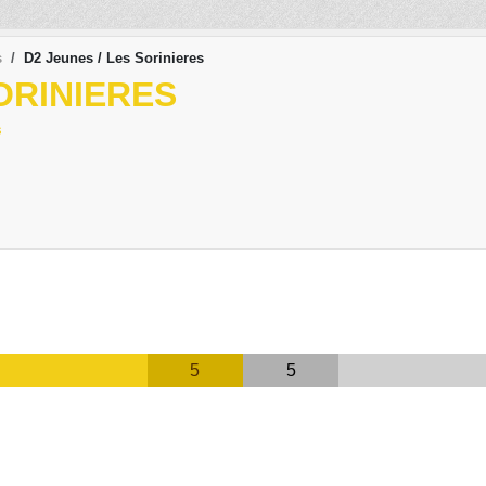
s
D2 Jeunes / Les Sorinieres
ORINIERES
s
5
5