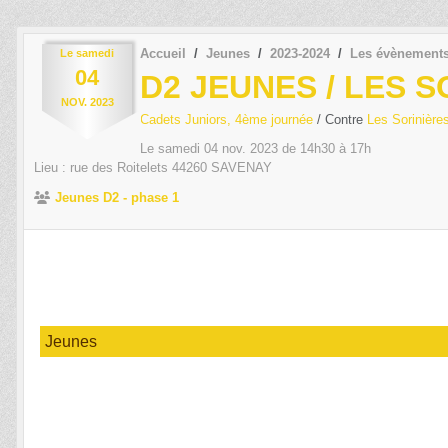
Accueil
Jeunes
2023-2024
Les évènement
Le
samedi
04
D2 JEUNES / LES S
NOV.
2023
Cadets Juniors, 4ème journée
/ Contre
Les Sorinière
Le
samedi
04
nov.
2023
de 14h30 à 17h
Lieu :
rue des Roitelets
44260
SAVENAY
Jeunes D2 - phase 1
Jeunes