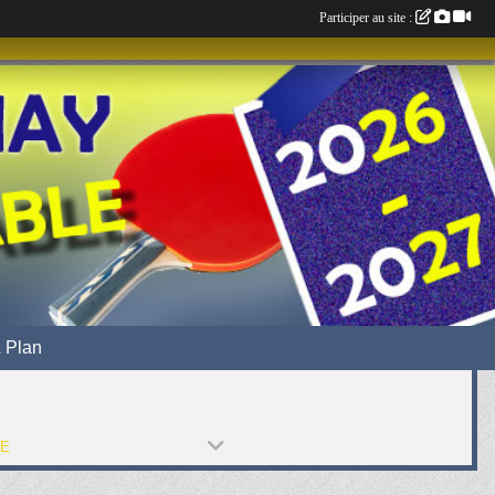
Participer au site :
 Plan
PE