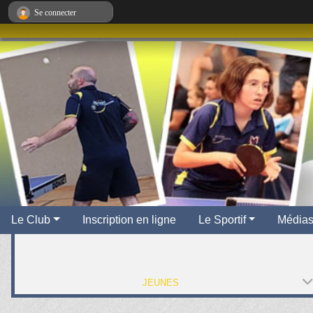
Panneau de gestion des cookies
Se connecter
Le Club
Inscription en ligne
Le Sportif
Média
JEUNES