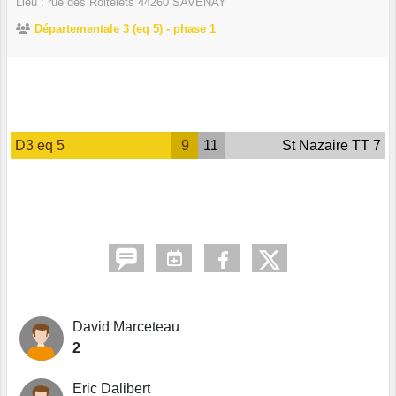
Lieu :
rue des Roitelets
44260
SAVENAY
Départementale 3 (eq 5) - phase 1
D3 eq 5
9
11
St Nazaire TT 7
David Marceteau
2
Eric Dalibert