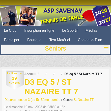
Panneau de gestion des cookies
Le Club
Inscription en ligne
Le Sportif
Médias
Participer
Boutique
Test Matériel
Contact & Plan
Séniors
Le
dimanche
Accueil
D3 eq 5 / St Nazaire TT 7
19
D3 EQ 5 / ST
NOV.
2023
NAZAIRE TT 7
Départementale 3 (eq 5), 5ème journée
/ Contre
St Nazaire TT
Le
dimanche
19
nov.
2023
de 08h30 à 13h