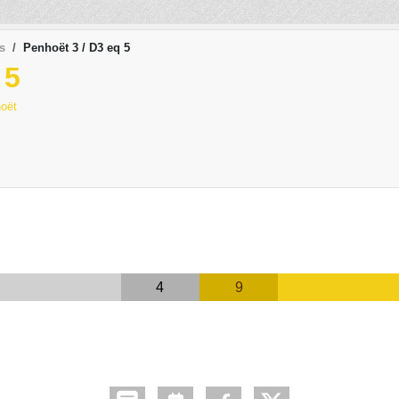
s
Penhoët 3 / D3 eq 5
 5
oët
4
9