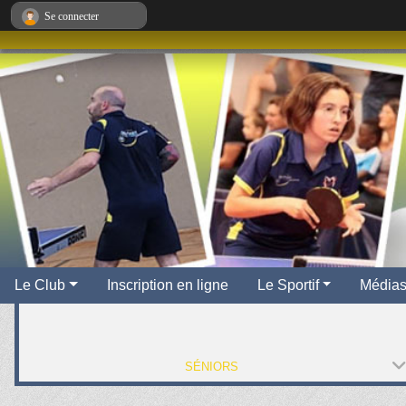
Panneau de gestion des cookies
Se connecter
Le Club
Inscription en ligne
Le Sportif
Média
SÉNIORS