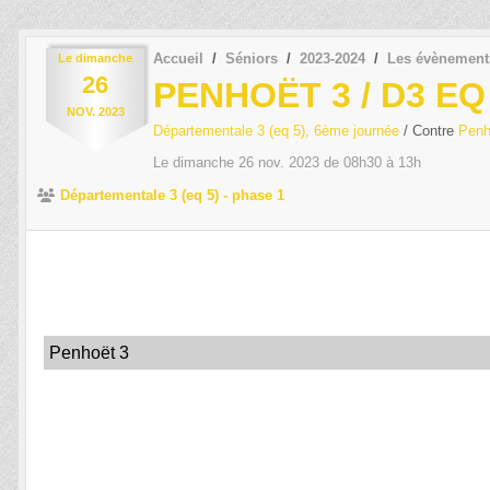
Accueil
Séniors
2023-2024
Les évènement
Le
dimanche
26
PENHOËT 3 / D3 EQ
NOV.
2023
Départementale 3 (eq 5), 6ème journée
/ Contre
Penh
Le
dimanche
26
nov.
2023
de 08h30 à 13h
Départementale 3 (eq 5) - phase 1
Penhoët 3