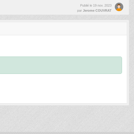
Publié le
19 nov. 2023
par
Jerome COUVRAT