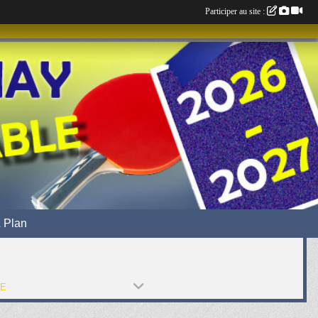
Participer au site :
 Plan
PE