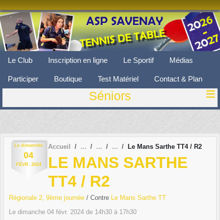
Panneau de gestion des cookies
Le Club
Inscription en ligne
Le Sportif
Médias
Participer
Boutique
Test Matériel
Contact & Plan
Séniors
Le
dimanche
Accueil
Le Mans Sarthe TT4 / R2
04
LE MANS SARTHE
FÉVR.
2024
TT4 / R2
Régionale 2, 9ème journée
/ Contre
Le Mans Sarthe TT
Le
dimanche
04
févr.
2024
de 14h30 à 17h30