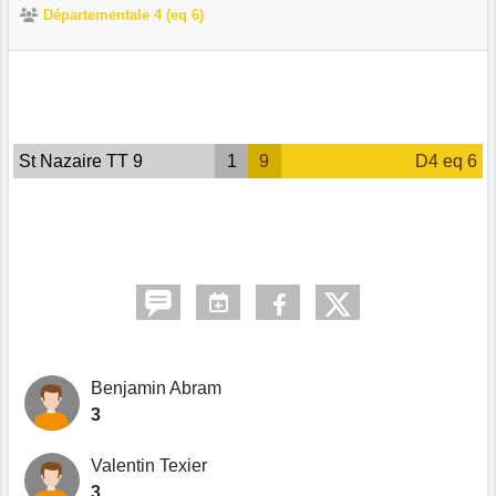
Départementale 4 (eq 6)
St Nazaire TT 9
1
9
D4 eq 6
Benjamin Abram
3
Valentin Texier
3