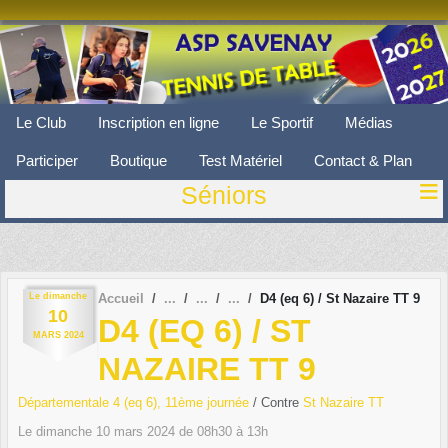
Panneau de gestion des cookies
Le Club
Inscription en ligne
Le Sportif
Médias
Participer
Boutique
Test Matériel
Contact & Plan
Séniors
Le
dimanche
Accueil
D4 (eq 6) / St Nazaire TT 9
10
D4 (EQ 6) / ST
MARS
2024
NAZAIRE TT 9
Départementale 4 (eq 6), 11ème journée
/ Contre
St Nazaire TT
Le
dimanche
10
mars
2024
de 08h30 à 13h