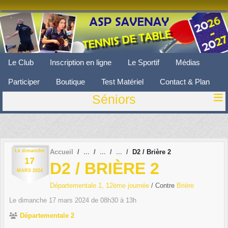
Panneau de gestion des cookies
Le Club
Inscription en ligne
Le Sportif
Médias
Participer
Boutique
Test Matériel
Contact & Plan
Séniors
Le
dimanche
Accueil
D2 / Brière 2
17
D2 / BRIÈRE 2
MARS
2024
Départementale 1, 12ème journée
/ Contre
Brière
Le
dimanche
17
mars
2024
de 08h30 à 13h
Départementale 2