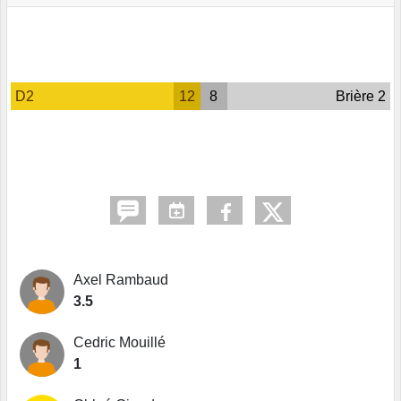
D2
12
8
Brière 2
Axel Rambaud
3.5
Cedric Mouillé
1