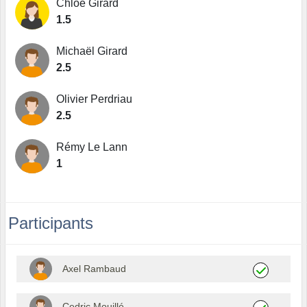
Chloé Girard
1.5
Michaël Girard
2.5
Olivier Perdriau
2.5
Rémy Le Lann
1
Participants
Axel Rambaud
Cedric Mouillé