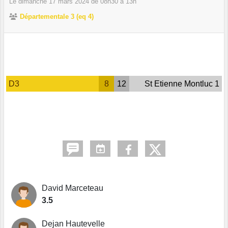
Le
dimanche
17
mars
2024
de 08h30 à 13h
Départementale 3 (eq 4)
D3
8
12
St Etienne Montluc 1
David Marceteau
3.5
Dejan Hautevelle