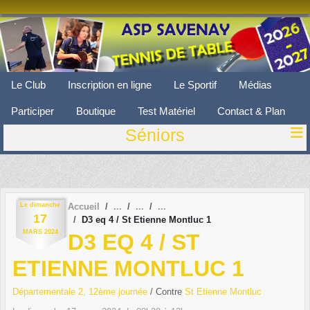
Panneau de gestion des cookies
Le Club
Inscription en ligne
Le Sportif
Médias
Participer
Boutique
Test Matériel
Contact & Plan
Séniors
Le
dimanche
Accueil
17
D3 eq 4 / St Etienne Montluc 1
MARS
2024
D3 EQ 4 / ST
ETIENNE MONTLUC 1
Départementale 2, 12ème journée
/ Contre
St Etienne Montluc