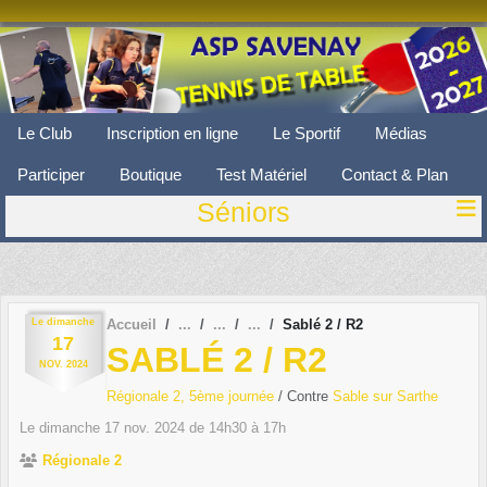
Panneau de gestion des cookies
Le Club
Inscription en ligne
Le Sportif
Médias
Participer
Boutique
Test Matériel
Contact & Plan
Séniors
Le
dimanche
Accueil
Sablé 2 / R2
17
SABLÉ 2 / R2
NOV.
2024
Régionale 2, 5ème journée
/ Contre
Sable sur Sarthe
Le
dimanche
17
nov.
2024
de 14h30 à 17h
Régionale 2