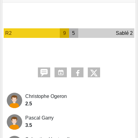
R2
9
5
Sablé 2
Christophe Ogeron
2.5
Pascal Garry
3.5