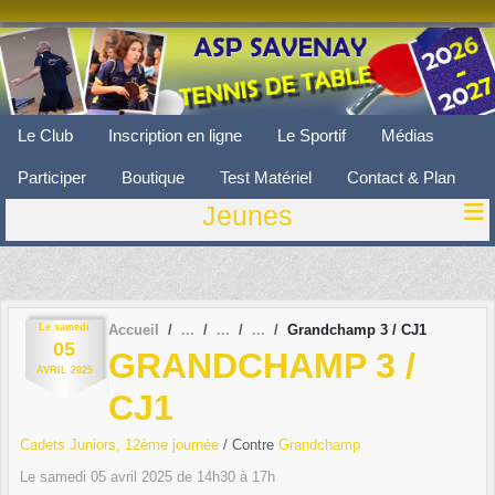
Panneau de gestion des cookies
Le Club
Inscription en ligne
Le Sportif
Médias
Participer
Boutique
Test Matériel
Contact & Plan
Jeunes
Le
samedi
Accueil
Grandchamp 3 / CJ1
05
GRANDCHAMP 3 /
AVRIL
2025
CJ1
Cadets Juniors, 12ème journée
/ Contre
Grandchamp
Le
samedi
05
avril
2025
de 14h30 à 17h