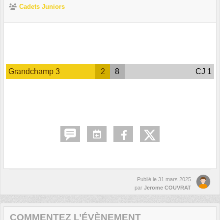
Cadets Juniors
Grandchamp 3
2
8
CJ 1
Publié le
31 mars 2025
par
Jerome COUVRAT
COMMENTEZ L’ÉVÈNEMENT