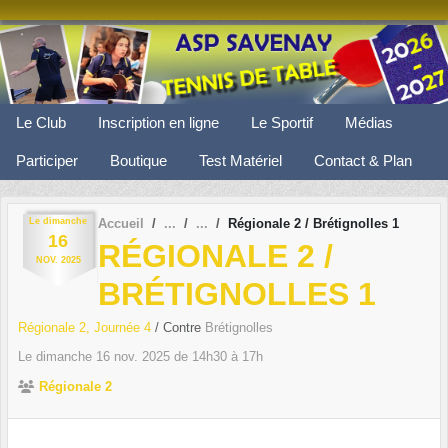
Panneau de gestion des cookies
Le Club
Inscription en ligne
Le Sportif
Médias
Participer
Boutique
Test Matériel
Contact & Plan
Le
dimanche
Accueil
Régionale 2 / Brétignolles 1
16
RÉGIONALE 2 /
NOV.
2025
BRÉTIGNOLLES 1
Régionale 2, Journée 4
/ Contre
Brétignolles
Le
dimanche
16
nov.
2025
de 14h30 à 17h
Régionale 2