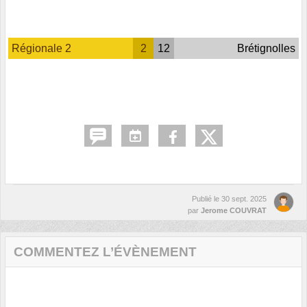
Régionale 2
2
12
Brétignolles
Publié le
30 sept. 2025
par
Jerome COUVRAT
COMMENTEZ L’ÉVÈNEMENT