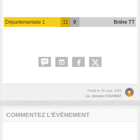
Départementale 1
11
9
Brière TT
Publié le
30 sept. 2025
par
Jerome COUVRAT
COMMENTEZ L’ÉVÈNEMENT