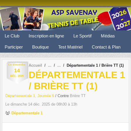
Panneau de gestion des cookies
Le Club
Inscription en ligne
Le Sportif
Médias
Participer
Boutique
Test Matériel
Contact & Plan
Le
dimanche
Accueil
Départementale 1 / Brière TT (1)
14
DÉPARTEMENTALE 1
DÉC.
2025
/ BRIÈRE TT (1)
Départementale 1, Journée 6
/ Contre
Brière TT
Le
dimanche
14
déc.
2025
de 08h30 à 13h
Départementale 1