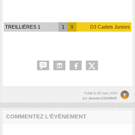
TREILLIÈRES 1
1
9
D3 Cadets Juniors
Publié le
08 mars 2026
par
Jerome COUVRAT
COMMENTEZ L’ÉVÈNEMENT