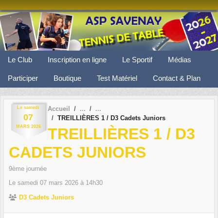
Panneau de gestion des cookies
Le Club
Inscription en ligne
Le Sportif
Médias
Participer
Boutique
Test Matériel
Contact & Plan
Le
samedi
Accueil
07
TREILLIÈRES 1 / D3 Cadets Juniors
MARS
2026
TREILLIÈRES 1 / D3
CADETS JUNIORS
9ème journée
Le
samedi
07
mars
2026
à 14h30
D3 Cadets Juniors