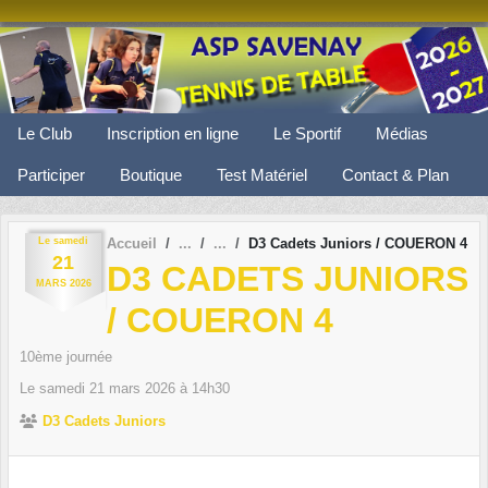
Panneau de gestion des cookies
Le Club
Inscription en ligne
Le Sportif
Médias
Participer
Boutique
Test Matériel
Contact & Plan
Le
samedi
Accueil
D3 Cadets Juniors / COUERON 4
21
D3 CADETS JUNIORS
MARS
2026
/ COUERON 4
10ème journée
Le
samedi
21
mars
2026
à 14h30
D3 Cadets Juniors