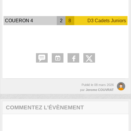
COUERON 4
2
8
D3 Cadets Juniors
Publié le
08 mars 2026
par
Jerome COUVRAT
COMMENTEZ L’ÉVÈNEMENT