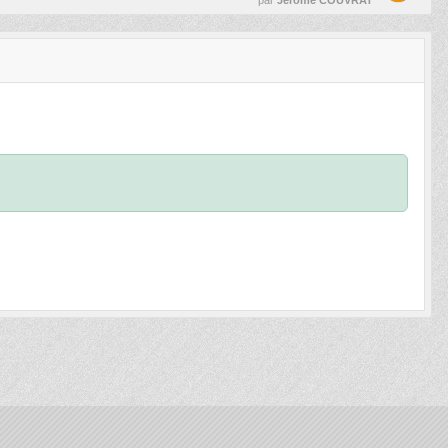
par
Jerome COUVRAT