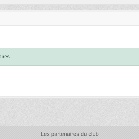
ires.
Les partenaires du club