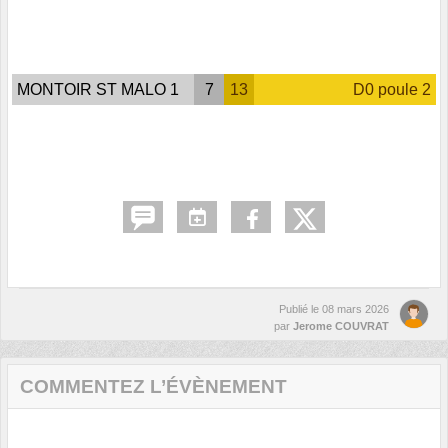
MONTOIR ST MALO 1
7
13
D0 poule 2
Publié le
08 mars 2026
par
Jerome COUVRAT
COMMENTEZ L’ÉVÈNEMENT