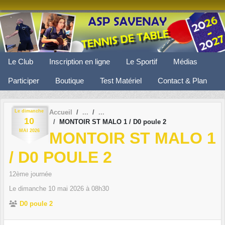
Panneau de gestion des cookies
Le Club
Inscription en ligne
Le Sportif
Médias
Participer
Boutique
Test Matériel
Contact & Plan
Le
dimanche
Accueil
10
MONTOIR ST MALO 1 / D0 poule 2
MAI
2026
MONTOIR ST MALO 1
/ D0 POULE 2
12ème journée
Le
dimanche
10
mai
2026
à 08h30
D0 poule 2