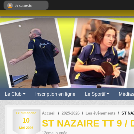
Panneau de gestion des cookies
Se connecter
Le Club
Inscription en ligne
Le Sportif
Média
Accueil
2025-2026
Les évènements
ST NAZ
Le
dimanche
10
ST NAZAIRE TT 9 /
MAI
2026
12ème journée