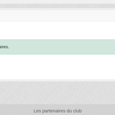
ires.
Les partenaires du club