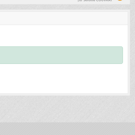
par
Jerome COUVRAT