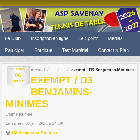
Panneau de gestion des cookies
Le Club
Inscription en ligne
Le Sportif
Médias
Participer
Boutique
Test Matériel
Contact & Plan
Le
samedi
Accueil
exempt / D3 Benjamins-Minimes
06
EXEMPT / D3
JUIN
2026
BENJAMINS-
MINIMES
14ème journée
Le
samedi
06
juin
2026
à 14h30
D3 Benjamins-Minimes