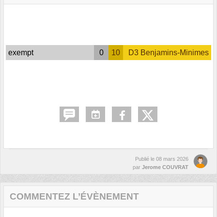
exempt
0
10
D3 Benjamins-Minimes
Publié le
08 mars 2026
par
Jerome COUVRAT
COMMENTEZ L’ÉVÈNEMENT