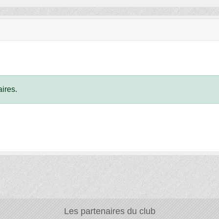
ires.
Les partenaires du club