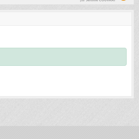
par
Jerome COUVRAT