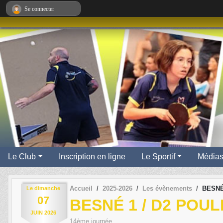
Panneau de gestion des cookies
Se connecter
Le Club
Inscription en ligne
Le Sportif
Média
Accueil
2025-2026
Les évènements
BESNÉ 
Le
dimanche
07
BESNÉ 1 / D2 POUL
JUIN
2026
14ème journée