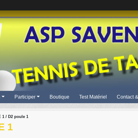
s
Participer
Boutique
Test Matériel
Contact &
1 / D2 poule 1
E 1