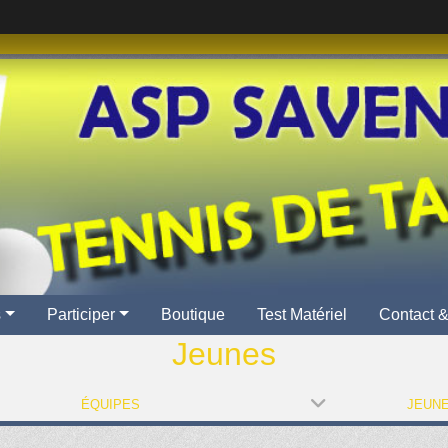
s
Participer
Boutique
Test Matériel
Contact &
Jeunes
ÉQUIPES