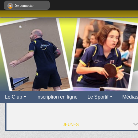
Panneau de gestion des cookies
Se connecter
Le Club
Inscription en ligne
Le Sportif
Média
JEUNES