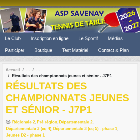
Panneau de gestion des cookies
Le Club
Inscription en ligne
Le Sportif
Médias
Participer
Boutique
Test Matériel
Contact & Plan
Accueil
Résultats des championnats jeunes et sénior - J7P1
RÉSULTATS DES
CHAMPIONNATS JEUNES
ET SÉNIOR - J7P1
Régionale 2
Pré région
Départementale 2
Départementale 3 (eq 4)
Départementale 3 (eq 5) - phase 1
Jeunes D2 - phase 1